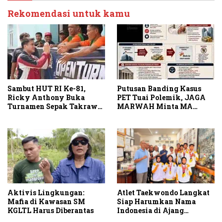
Rekomendasi untuk kamu
Sambut HUT RI Ke-81,
Putusan Banding Kasus
Ricky Anthony Buka
PET Tuai Polemik, JAGA
Turnamen Sepak Takraw
MARWAH Minta MA
RA Cup I 2026
Periksa Peran Bakrie
Group
Atlet Taekwondo Langkat
Aktivis Lingkungan:
Siap Harumkan Nama
Mafia di Kawasan SM
Indonesia di Ajang
KGLTL Harus Diberantas
Internasional G2 Asian