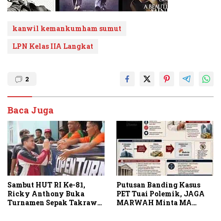
kanwil kemankumham sumut
LPN Kelas IIA Langkat
2
Baca Juga
Sambut HUT RI Ke-81,
Putusan Banding Kasus
Ricky Anthony Buka
PET Tuai Polemik, JAGA
Turnamen Sepak Takraw
MARWAH Minta MA
RA Cup I 2026
Periksa Peran Bakrie
Group