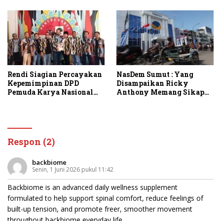
NasDem Sumut : Yang
Rendi Siagian Percayakan
Disampaikan Ricky
Kepemimpinan DPD
Anthony Memang Sikap
Pemuda Karya Nasional
Partai
Kota Medan kepada Josef
Sembiring
Respon (2)
backbiome
Senin, 1 Juni 2026 pukul 11:42
Backbiome is an advanced daily wellness supplement
formulated to help support spinal comfort, reduce feelings of
built-up tension, and promote freer, smoother movement
throughout
backbiome
everyday life.