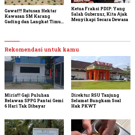
Ketua Fraksi PDIP: Yang
Gawat!!! Ratusan Hektar
Salah Gubernur, Kita Ajak
Kawasan SM Karang
Menyikapi Secara Dewasa
Gading dan Langkat Timur
Laut Disulap Jadi Kebun
Sawit
Rekomendasi untuk kamu
Miris!!! Gaji Puluhan
Direktur RSU Tanjung
Relawan SPPG Pantai Gemi
Selamat Bungkam Soal
6 Hari Tak Dibayar
Hak PKWT