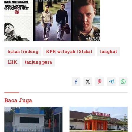
hutan lindung
KPH wilayah I Stabat
langkat
LHK
tanjung pura
Baca Juga