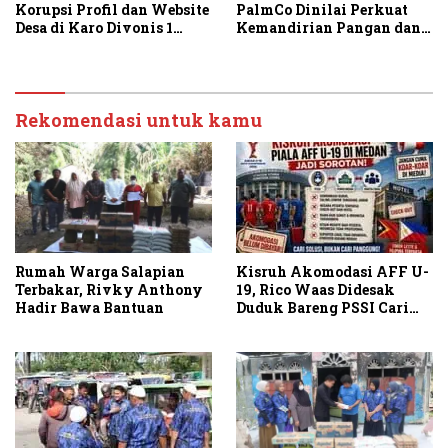
PalmCo Dinilai Perkuat
Korupsi Profil dan Website
Kemandirian Pangan dan
Desa di Karo Divonis 1
Energi Nasional
Tahun Penjara
Rekomendasi untuk kamu
Rumah Warga Salapian
Kisruh Akomodasi AFF U-
Terbakar, Rivky Anthony
19, Rico Waas Didesak
Hadir Bawa Bantuan
Duduk Bareng PSSI Cari
Solusi