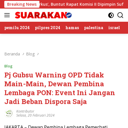
Langsung
olan Sirkus’, Buntut Rapat Komisi II Dipimpin Sufmi Dasco Ah
Breaking News
ke
konten
pemilu 2024
pilpres 2024
hamas
palestina
israel
Beranda
Blog
Blog
Pj Gubsu Warning OPD Tidak
Main-Main, Dewan Pembina
Lembaga PON: Event Ini Jangan
Jadi Beban Dispora Saja
Kontributor
Selasa, 20 Februari 2024
JAKARTA – Dewan Pembina Lembaga Pemerhati