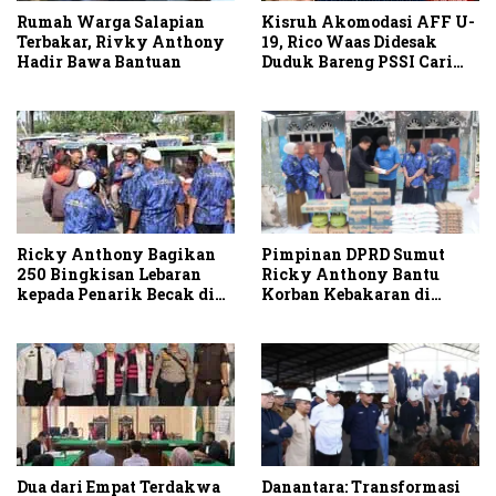
Rumah Warga Salapian
Kisruh Akomodasi AFF U-
Terbakar, Rivky Anthony
19, Rico Waas Didesak
Hadir Bawa Bantuan
Duduk Bareng PSSI Cari
Solusi
Pimpinan DPRD Sumut
Ricky Anthony Bagikan
Ricky Anthony Bantu
250 Bingkisan Lebaran
Korban Kebakaran di
kepada Penarik Becak di
Sambirejo
Stabat
Danantara: Transformasi
Dua dari Empat Terdakwa