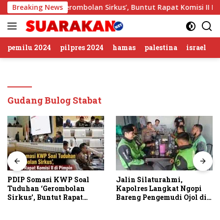
Langsung
Soal Tuduhan ‘Gerombolan Sirkus’, Buntut Rapat Komisi II Di
Breaking News
ke
konten
pemilu 2024
pilpres 2024
hamas
palestina
israel
Gudang Bulog Stabat
PDIP Somasi KWP Soal
Jalin Silaturahmi,
Tuduhan ‘Gerombolan
Kapolres Langkat Ngopi
Sirkus’, Buntut Rapat
Bareng Pengemudi Ojol di
Komisi II Dipimpin Sufmi
Stabat
Dasco Ahmad