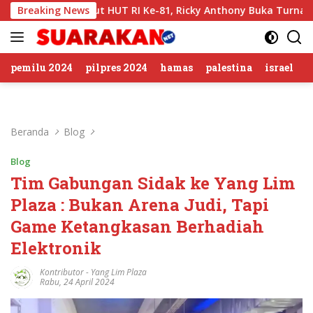
Langsung
Breaking News
Sambut HUT RI Ke-81, Ricky Anthony Buka Turnamen Sepak 
ke
konten
pemilu 2024
pilpres 2024
hamas
palestina
israel
Beranda
Blog
Blog
Tim Gabungan Sidak ke Yang Lim
Plaza : Bukan Arena Judi, Tapi
Game Ketangkasan Berhadiah
Elektronik
Kontributor
-
Yang Lim Plaza
Rabu, 24 April 2024