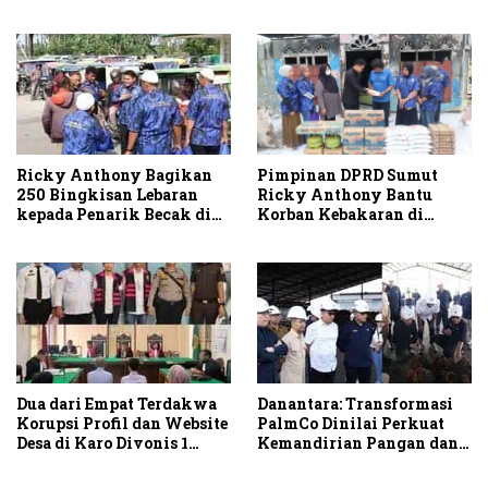
Solusi
Pimpinan DPRD Sumut
Ricky Anthony Bagikan
Ricky Anthony Bantu
250 Bingkisan Lebaran
Korban Kebakaran di
kepada Penarik Becak di
Sambirejo
Stabat
Dua dari Empat Terdakwa
Danantara: Transformasi
Korupsi Profil dan Website
PalmCo Dinilai Perkuat
Desa di Karo Divonis 1
Kemandirian Pangan dan
Tahun Penjara
Energi Nasional