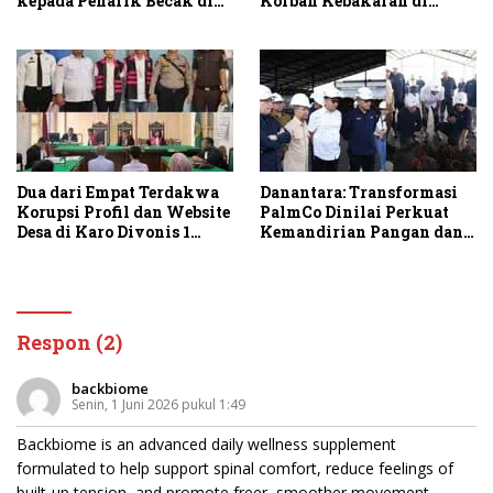
Korban Kebakaran di
kepada Penarik Becak di
Sambirejo
Stabat
Dua dari Empat Terdakwa
Danantara: Transformasi
Korupsi Profil dan Website
PalmCo Dinilai Perkuat
Desa di Karo Divonis 1
Kemandirian Pangan dan
Tahun Penjara
Energi Nasional
Respon (2)
backbiome
Senin, 1 Juni 2026 pukul 1:49
Backbiome is an advanced daily wellness supplement
formulated to help support spinal comfort, reduce feelings of
built-up tension, and promote freer, smoother movement