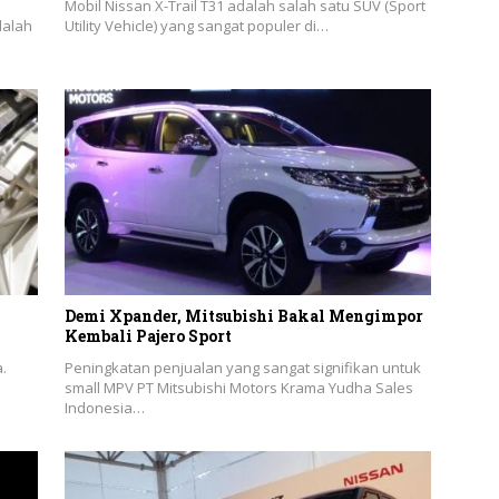
Mobil Nissan X-Trail T31 adalah salah satu SUV (Sport
dalah
Utility Vehicle) yang sangat populer di…
Demi Xpander, Mitsubishi Bakal Mengimpor
Kembali Pajero Sport
.
Peningkatan penjualan yang sangat signifikan untuk
small MPV PT Mitsubishi Motors Krama Yudha Sales
Indonesia…