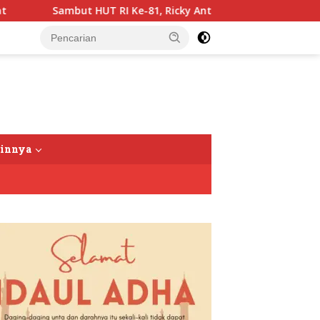
 HUT RI Ke-81, Ricky Anthony Buka Turnamen Sepak Takraw RA 
tutup
ainnya