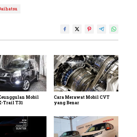
Daihatsu
 Keunggulan Mobil
Cara Merawat Mobil CVT
-Trail T31
yang Benar