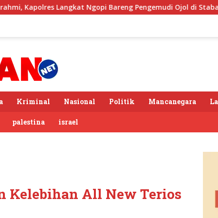
 Langkat Ngopi Bareng Pengemudi Ojol di Stabat
Sambut
a
Kriminal
Nasional
Politik
Mancanegara
L
palestina
israel
n Kelebihan All New Terios