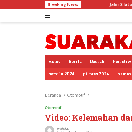
Langsung
Breaking News
Jalin Silaturahmi, Kapolres
ke
konten
tutup
Home
Berita
Daerah
Peristiw
pemilu 2024
pilpres 2024
hamas
Beranda
Otomotif
Otomotif
Video: Kelemahan da
Redaksi