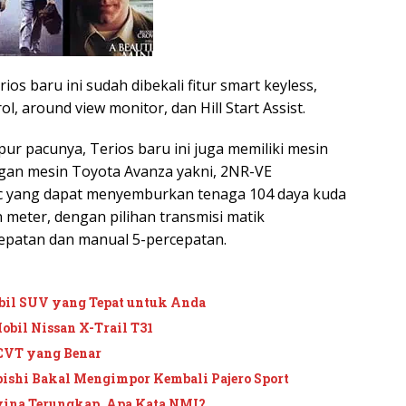
rios baru ini sudah dibekali fitur smart keyless,
rol, around view monitor, dan Hill Start Assist.
ur pacunya, Terios baru ini juga memiliki mesin
gan mesin Toyota Avanza yakni, 2NR-VE
cc yang dapat menyemburkan tenaga 104 daya kuda
 meter, dengan pilihan transmisi matik
epatan dan manual 5-percepatan.
il SUV yang Tepat untuk Anda
obil Nissan X-Trail T31
CVT yang Benar
ishi Bakal Mengimpor Kembali Pajero Sport
vina Terungkap, Apa Kata NMI?