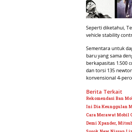
Seperti diketahui, Te
vehicle stability cont
Sementara untuk dap
baru yang sama den
berkapasitas 1.500 
dan torsi 135 newton
konvensional 4-perc
Berita Terkait
Rekomendasi Ban Mob
Ini Dia Keunggulan M
Cara Merawat Mobil 
Demi Xpander, Mitsub
Sosok New Nissan Li