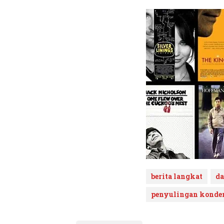
berita langkat
da
penyulingan kondens