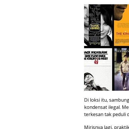
Di loksi itu, sambu
kondensat ilegal. M
terkesan tak peduli
Mirisnya lagi, prak