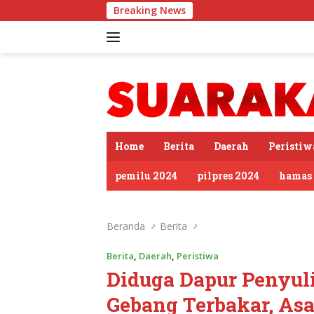
Langsung
Breaking News
PDIP S
ke
konten
tutup
Home
Berita
Daerah
Peristiw
pemilu 2024
pilpres 2024
hamas
Beranda
Berita
Berita
,
Daerah
,
Peristiwa
Diduga Dapur Penyul
Gebang Terbakar, A