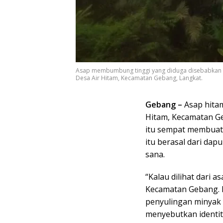
Asap membumbung tinggi yang diduga disebabkan da
Desa Air Hitam, Kecamatan Gebang, Langkat.
Gebang –
Asap hita
Hitam, Kecamatan Ge
itu sempat membuat 
itu berasal dari dap
sana.
“Kalau dilihat dari a
Kecamatan Gebang. K
penyulingan minyak 
menyebutkan identit