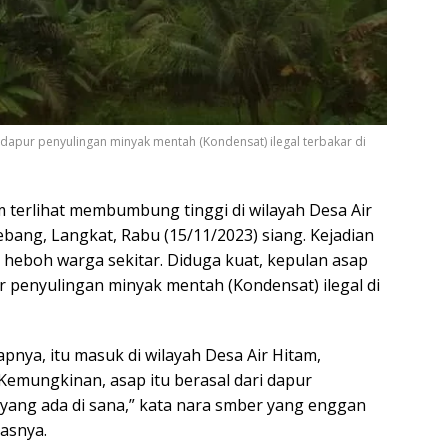
pur penyulingan minyak mentah (Kondensat) ilegal terbakar di
m terlihat membumbung tinggi di wilayah Desa Air
bang, Langkat, Rabu (15/11/2023) siang. Kejadian
heboh warga sekitar. Diduga kuat, kepulan asap
ur penyulingan minyak mentah (Kondensat) ilegal di
sapnya, itu masuk di wilayah Desa Air Hitam,
emungkinan, asap itu berasal dari dapur
yang ada di sana,” kata nara smber yang enggan
asnya.