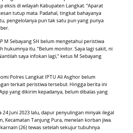
p eksis di wilayah Kabupaten Langkat. “Aparat
san tutup mata. Padahal, tingkat bahayanya
 itu, pengelolanya pun tak satu pun yang punya
mber.
P M Sebayang SH belum mengetahui peristiwa
ah hukumnya itu. “Belum monitor. Saya lagi sakit, ni
antilah saya infokan lagi,” ketus M Sebayang
nomi Polres Langkat IPTU Ali Asghor belum
n terkait peristiwa tersebut. Hingga berita ini
App yang dikirim kepadanya, belum dibalas yang
 24 Juni 2023 lalu, dapur penyulingan minyak ilegal
in, Kecamatan Tanjung Pura, menelan korban jiwa.
lkarnain (26) tewas setelah sekujur tubuhnya