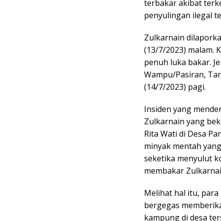
terbakar akibat ter
penyulingan ilegal t
Zulkarnain dilapork
(13/7/2023) malam. 
penuh luka bakar. 
Wampu/Pasiran, Tanj
(14/7/2023) pagi.
Insiden yang mendera 
Zulkarnain yang bek
Rita Wati di Desa P
minyak mentah yang 
seketika menyulut k
membakar Zulkarnai
Melihat hal itu, par
bergegas memberikan
kampung di desa ter