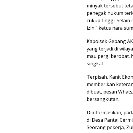
minyak tersebut teta
penegak hukum terke
cukup tinggi. Selain
izin,” ketus nara su
Kapolsek Gebang AK
yang terjadi di wilay
mau pergi berobat. N
singkat.
Terpisah, Kanit Eko
memberikan keteranga
dibuat, pesan Whats
bersangkutan.
Diinformasikan, pada
di Desa Pantai Cerm
Seorang pekerja, Zu