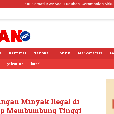
omasi KWP Soal Tuduhan ‘Gerombolan Sirkus’, Buntut Rapat Ko
a
Kriminal
Nasional
Politik
Mancanegara
L
palestina
israel
ingan Minyak Ilegal di
sap Membumbung Tinggi